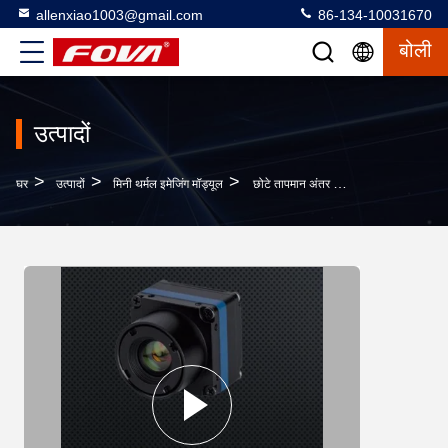
allenxiao1003@gmail.com
86-134-10031670
बोली
उत्पादों
>
>
>
घर
उत्पादों
मिनी थर्मल इमेजिंग मॉड्यूल
छोटे तापमान अंतर का पता लगाने के लिए ड्रोन उच्च संवेदनशील अवरक्त थर्मल कैमरा मॉड्यूल