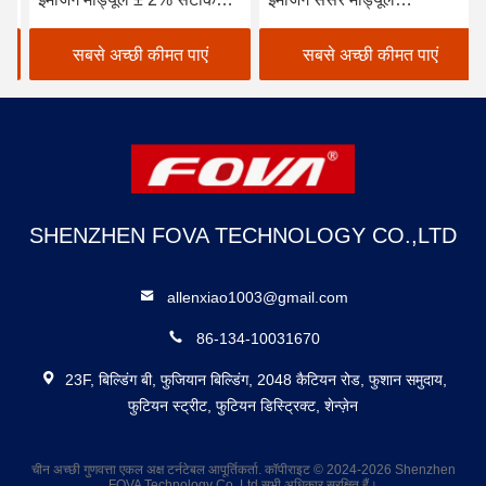
स्पेक्ट्रल रेंज 8-14μm औद्योगिक
17.46°×13.14° दृश्य क्षेत्र के
अनुप्रयोगों के लिए
साथ
सबसे अच्छी कीमत पाएं
सबसे अच्छी कीमत पाएं
SHENZHEN FOVA TECHNOLOGY CO.,LTD
allenxiao1003@gmail.com
86-134-10031670
23F, बिल्डिंग बी, फुजियान बिल्डिंग, 2048 कैटियन रोड, फुशान समुदाय,
फुटियन स्ट्रीट, फुटियन डिस्ट्रिक्ट, शेन्ज़ेन
चीन अच्छी गुणवत्ता एकल अक्ष टर्नटेबल आपूर्तिकर्ता. कॉपीराइट © 2024-2026 Shenzhen
FOVA Technology Co.,Ltd सभी अधिकार सुरक्षित हैं।