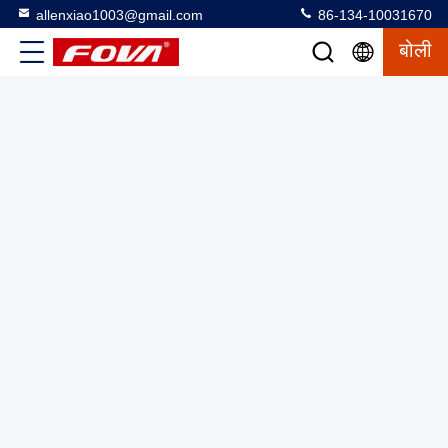
allenxiao1003@gmail.com
86-134-10031670
बोली
5s-90s शटर प्रतिक्रिया समय 9 हर्ट्ज फ्रेम दर और -20C 50C तापमान
सीमा के साथ उच्च संकल्प थर्मल कैमरा मॉड्यूल
मिनी थर्मल इमेजिंग मॉड्यूल
2025-03-12