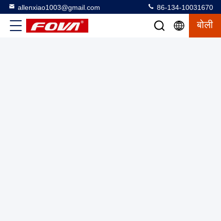
allenxiao1003@gmail.com
86-134-10031670
बोली
एफपीवी ड्रोन किट 855g ऊंचाई पकड़ 5.8G 600mW निर्माण स्थल निगरानी
के लिए वीडियो ट्रांसमीटर
एफपीवी ड्रोन किट
2025-06-05