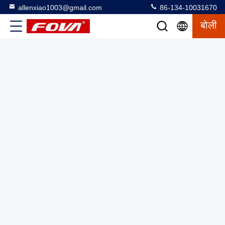
allenxiao1003@gmail.com
86-134-10031670
बोली
कॉम्पैक्ट मिनी थर्मल इमेजिंग मॉड्यूल -30C 70C तापमान रेंज 8-14μm
स्पेक्ट्रल रेंज 17.46°×13.14° ड्रोन के लिए दृश्य क्षेत्र
मिनी थर्मल इमेजिंग मॉड्यूल
2025-03-12