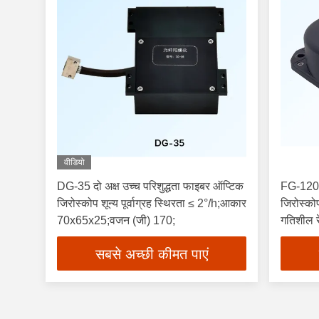
वीडियो
DG-35 दो अक्ष उच्च परिशुद्धता फाइबर ऑप्टिक
FG-120C 
जिरोस्कोप शून्य पूर्वाग्रह स्थिरता ≤ 2°/h;आकार
जिरोस्को
70x65x25;वजन (जी) 170;
गतिशील र
सबसे अच्छी कीमत पाएं