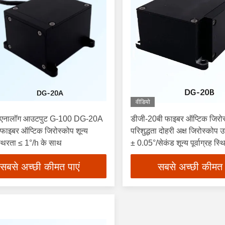
वीडियो
/एनालॉग आउटपुट G-100 DG-20A
डीजी-20बी फाइबर ऑप्टिक जिरोस
य फाइबर ऑप्टिक जिरोस्कोप शून्य
परिशुद्धता दोहरी अक्ष जिरोस्कोप
स्थिरता ≤ 1°/h के साथ
± 0.05°/सेकंड शून्य पूर्वाग्रह स्
घंटा एलजीए पैकेज 64x60x40
सबसे अच्छी कीमत पाएं
सबसे अच्छी कीमत 