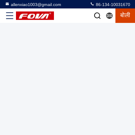
allenxiao1003@gmail.com
86-134-10031670
बोली
अच्छी कीमत के साथ उन्नत लेजर रेंजमीटर मॉड्यूल, 12 किमी लेजर रेंजमीटर
मॉड्यूल, स्टील्थ कोई रेड फ्लैश नहीं कम बिजली की खपत 0.1 मीटर
रिज़ॉल्यूशन लेजर स्कैनर
लेजर रेंज फाइंडर मॉड्यूल
2025-03-13
4 विचार