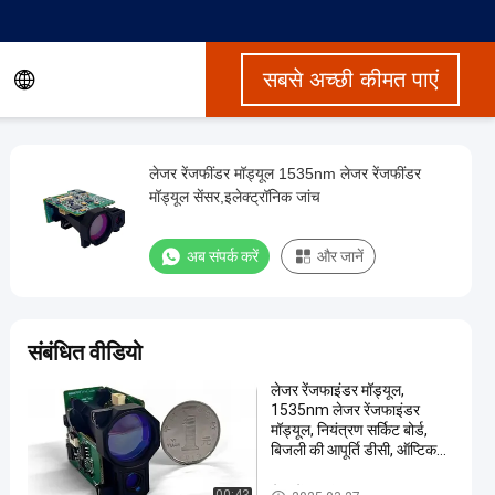
सबसे अच्छी कीमत पाएं
लेजर रेंजफींडर मॉड्यूल 1535nm लेजर रेंजफींडर
मॉड्यूल सेंसर,इलेक्ट्रॉनिक जांच
अब संपर्क करें
और जानें
संबंधित वीडियो
लेजर रेंजफाइंडर मॉड्यूल,
1535nm लेजर रेंजफाइंडर
मॉड्यूल, नियंत्रण सर्किट बोर्ड,
बिजली की आपूर्ति डीसी, ऑप्टिकल
सिस्टम
लेजर रेंज फाइंडर मॉड्यूल