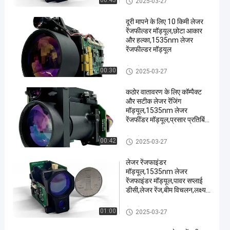
00:43
2025-03-27
दूरी मापने के लिए 10 किमी लेजर
रेंजफील्डर मॉड्यूल,छोटा आकार
और हल्का,1535nm लेजर
रेंजफील्डर मॉड्यूल
लेजर रेंज फाइंडर मॉड्यूल
00:30
2025-03-27
कठोर वातावरण के लिए कॉम्पैक्ट
और सटीक लेजर रेंजिंग
मॉड्यूल,1535nm लेजर
रेंजफींडर मॉड्यूल,प्रसार प्रतिबिंब
≥0.3, आर्द्रता ≤ 80%, वाहन
(2.3m×2.3m लक्ष्य) ≥6 किमी
लेजर रेंज फाइंडर मॉड्यूल
00:42
2025-03-27
की दूरी पर।
लेजर रेंजफाइंडर
मॉड्यूल,1535nm लेजर
रेंजफाइंडर मॉड्यूल,पावर सप्लाई
डीसी,लेजर रेंज,बीम विचलन,लक्ष्य
आकारः 2.3×2.3
मीटर,प्रतिबिंबकता 30%,दृश्यता
लेजर रेंज फाइंडर मॉड्यूल
01:00
2025-03-27
≥12 किमी