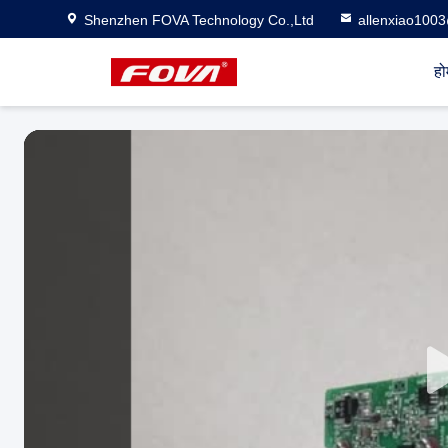
Shenzhen FOVA Technology Co.,Ltd
allenxiao100
हो