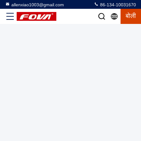
allenxiao1003@gmail.com
86-134-10031670
बोली
कठोर वातावरण के लिए कॉम्पैक्ट और सटीक लेजर रेंजिंग मॉड्यूल,1535nm
लेजर रेंजफींडर मॉड्यूल,प्रसार प्रतिबिंब ≥0.3, आर्द्रता ≤ 80%, वाहन
(2.3m×2.3m लक्ष्य) ≥6 किमी की दूरी पर।
लेजर रेंज फाइंडर मॉड्यूल
2025-03-27
2 विचार