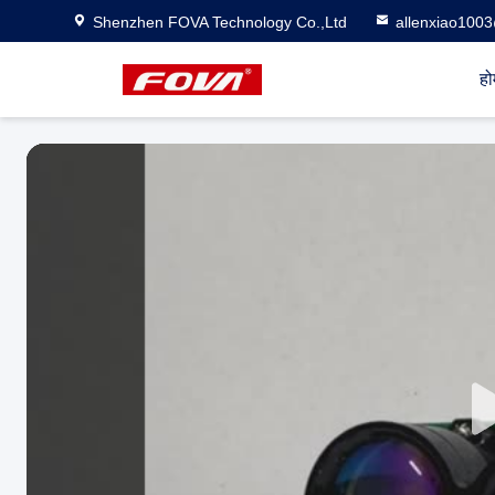
Shenzhen FOVA Technology Co.,Ltd
allenxiao100
हो