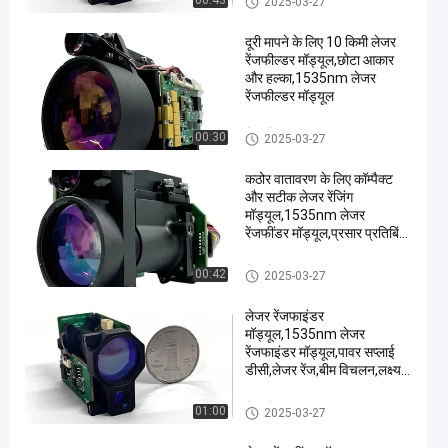
00:43
2025-03-27
दूरी मापने के लिए 10 किमी लेजर
रेंजफील्डर मॉड्यूल,छोटा आकार
और हल्का,1535nm लेजर
रेंजफील्डर मॉड्यूल
लेजर रेंज फाइंडर मॉड्यूल
00:30
2025-03-27
कठोर वातावरण के लिए कॉम्पैक्ट
और सटीक लेजर रेंजिंग
मॉड्यूल,1535nm लेजर
रेंजफींडर मॉड्यूल,प्रसार प्रतिबिंब
≥0.3, आर्द्रता ≤ 80%, वाहन
(2.3m×2.3m लक्ष्य) ≥6 किमी
लेजर रेंज फाइंडर मॉड्यूल
00:42
2025-03-27
की दूरी पर।
लेजर रेंजफाइंडर
मॉड्यूल,1535nm लेजर
रेंजफाइंडर मॉड्यूल,पावर सप्लाई
डीसी,लेजर रेंज,बीम विचलन,लक्ष्य
आकारः 2.3×2.3
मीटर,प्रतिबिंबकता 30%,दृश्यता
लेजर रेंज फाइंडर मॉड्यूल
01:00
2025-03-27
≥12 किमी