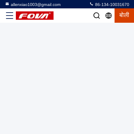
allenxiao1003@gmail.com
86-134-10031670
बोली
यूएवी उत्पाद U02 मानक GJB बिजली की खपत 2.5 W के लिए वाइड फील्ड
ऑफ व्यू एक्सपोज़्ड लेंस मिनिएचर थर्मल इमेजिंग मॉड्यूल
थर्मल इमेजिंग मॉड्यूल
2025-06-05
2 विचार