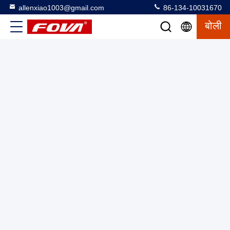
allenxiao1003@gmail.com
86-134-10031670
बोली
जड़ता सिम्युलेटर गति सिम्युलेटर औद्योगिक जड़ता मार्गदर्शन परीक्षण कैलिब्रेशन
सिस्टम केन्द्रापसारक दर तालिका
थर्मल इमेजिंग मॉड्यूल
2025-03-12
11 विचार