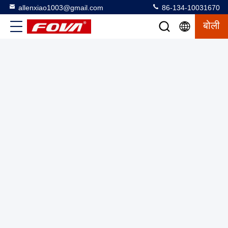
allenxiao1003@gmail.com
86-134-10031670
बोली
768×576 इमेज रिज़ॉल्यूशन और अनकूल्ड एफपीए डिटेक्टर के साथ इन्फ्रारेड
टेक्नोलॉजी थर्मल इमेजिंग मॉड्यूल
थर्मल इमेजिंग मॉड्यूल
2025-06-05
2 विचार