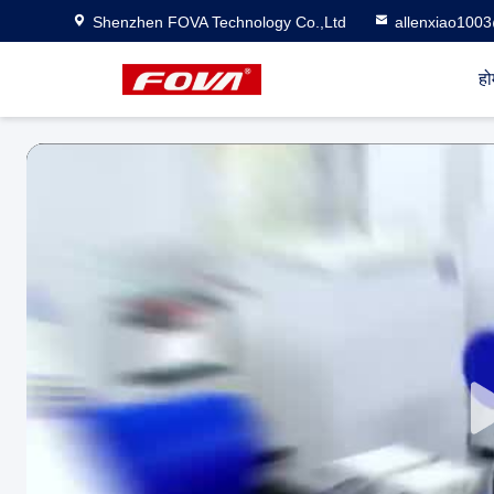
Shenzhen FOVA Technology Co.,Ltd
allenxiao100
हो