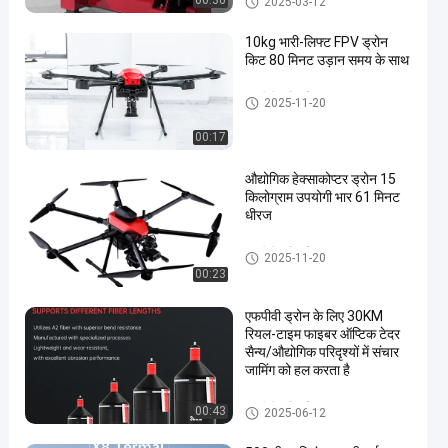
00:30
2025-03-12
60kg
10kg भारी-लिफ्ट FPV ड्रोन
किट 80 मिनट उड़ान समय के साथ
एफपीवी ड्रोन किट
2025-11-20
00:17
औद्योगिक हेक्साकोप्टर ड्रोन 15
किलोग्राम उपयोगी भार 61 मिनट
धीरज
एफपीवी ड्रोन किट
2025-11-20
00:23
एफपीवी ड्रोन के लिए 30KM
रियल-टाइम फाइबर ऑप्टिक टेदर
सैन्य/औद्योगिक परिदृश्यों में संचार
जामिंग को हल करता है
एफपीवी ड्रोन किट
00:43
2025-06-12