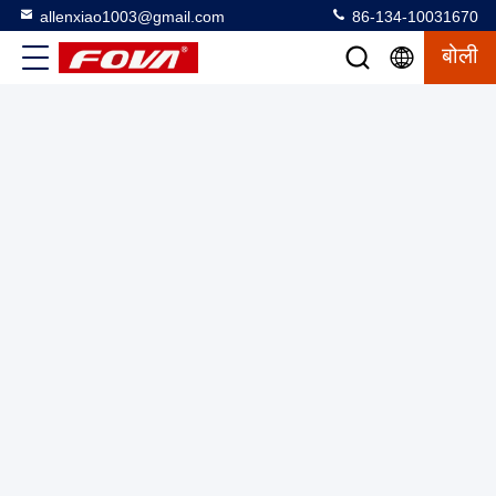
allenxiao1003@gmail.com
86-134-10031670
बोली
2FV600-W,दो अक्षीय तापमान नियंत्रित टर्नटेबल का उपयोग उच्च और निम्न
तापमान परीक्षण वातावरण, जड़ता घटकों और जड़ता नेविगेशन प्रणाली परीक्षण
के लिए किया जाता है। अधिकतम भार भार 60kg
कक्ष के साथ दो अक्षीय टर्नटेबल
2025-03-12
9 विचार