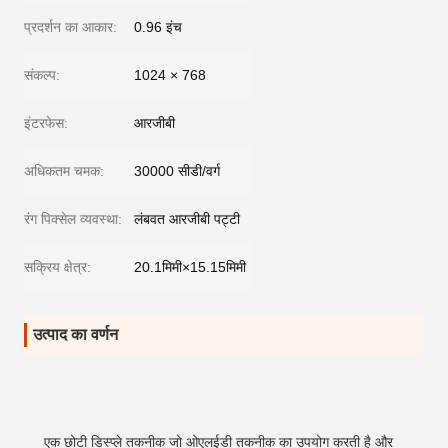
प्रदर्शन का आकार:
0.96 इंच
संकल्प:
1024 × 768
इंटरफेस:
आरजीबी
अधिकतम चमक:
30000 सीडी/वर्ग
रंग पिक्सेल व्यवस्था:
लंबवत आरजीबी पट्टी
सक्रिय क्षेत्र:
20.1मिमी×15.15मिमी
उत्पाद का वर्णन
एक छोटी डिस्प्ले तकनीक जो ओएलईडी तकनीक का उपयोग करती है और