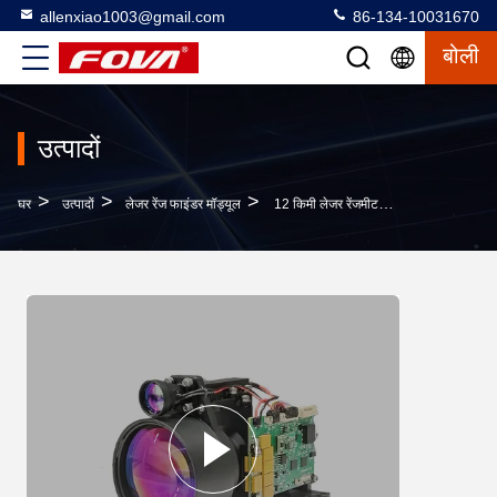
allenxiao1003@gmail.com
86-134-10031670
बोली
उत्पादों
>
>
>
घर
उत्पादों
लेजर रेंज फाइंडर मॉड्यूल
12 किमी लेजर रेंजमीटर मॉड्यूल,उच्च सटीकता और कम बिजली की खपत के साथ लंबी दूरी की इन्फ्रारेड लेजर पॉइंटर मॉड्यूल