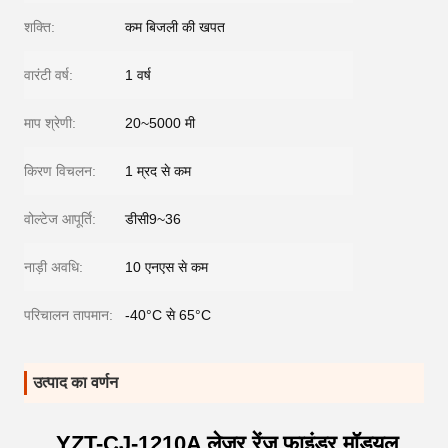
शक्ति:
कम बिजली की खपत
वारंटी वर्ष:
1 वर्ष
माप श्रेणी:
20~5000 मी
किरण विचलन:
1 म्रद से कम
वोल्टेज आपूर्ति:
डीसी9~36
नाड़ी अवधि:
10 एनएस से कम
परिचालन तापमान:
-40°C से 65°C
उत्पाद का वर्णन
YZT-CJ-1210A लेजर रेंज फाइंडर मॉड्यूल