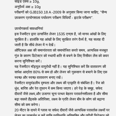
साइड एक्स ≥ 10g,
अनुदैर्ध्य अक्ष ≥ 10g
परीक्षणों को GJB150.18 A -2009 के अनुसार किया जाना चाहिए, "सैन्य
उपकरण प्रयोगशाला पर्यावरण परीक्षण विधियाँ - झटके परीक्षण".
उपयोगकर्ता सावधानियां
इस रेंजमीटर द्वारा उत्सर्जित लेजर 1535 एनएम है, जो मानव आंखों के लिए
सुरक्षित है। हालांकि यह आंखों के लिए सुरक्षित तरंग दैर्ध्य है, यह सलाह दी
जाती है कि सीधे लेजर में न देखें।
ऑप्टिकल अक्ष की समानांतरता को समायोजित करते समय, अत्यधिक मजबूत
गूंज के कारण डिटेक्टर को स्थायी क्षति से बचने के लिए रिसीवर लेंस को कवर
करना सुनिश्चित करें।
यह रेंजमीटर मॉड्यूल वायुरोधी नहीं है। यह सुनिश्चित करें कि वातावरण की
सापेक्ष आर्द्रता 80% से कम हो और लेजर को नुकसान से बचाने के लिए एक
स्वच्छ और स्वच्छ वातावरण बनाए रखें।
रेंजमीटर वायुमंडलीय दृश्यता और लक्ष्य की प्रकृति से संबंधित है। रेंज को
धुंध, बारिश और रेत तूफान में कम किया जाएगा। हरे पेड़ के समूह, सफेद
दीवारों जैसे लक्ष्य,और उजागर चूना पत्थर बेहतर परावर्तनशीलता है और सीमा
बढ़ा सकते हैंइसके अतिरिक्त, लक्ष्य के प्रति लेजर बीम के कोण को बढ़ाना
सीमा को कम करेगा।
20 मीटर के दायरे में ग्लास या सफेद दीवारों जैसे अत्यधिक परावर्तक लक्ष्यों पर
लेजर का उत्सर्जन न करें ताकि प्रतिध्वनि अतिशक्ति और एपीडी डिटेक्टर को