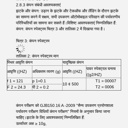
2.8.3 कंपन संबंधी आवश्यकताएं
झटके और कंपन: उड़ान के झटके और टेकऑफ और लैंडिंग के दौरान झटके
का सामना करने में सक्षम, सभी उपकरण ऑटोमोबाइल परिवहन की पर्यावरणीय
परिस्थितियों का सामना कर सकते हैं।विशिष्ट आवश्यकताएं निम्नलिखित हैं:
कंपन: कंपन स्पेक्ट्रम चित्र 3 और तालिका 2 में दिखाया गया है।
चित्र 3: कंपन स्पेक्ट्रम
तालिका 2: कंपन स्पेक्ट्रम मान
स्थिर आवृत्ति कंपन
यादृच्छिक कंपन
पावर स्पेक्ट्रल घनत्व
आवृत्ति ((HZ)
अधिकतम त्वरण (g)
आवृत्ति ((HZ)
((g2/HZ)
f 1 = 121
p 1=0.1
T1 = 00007
10 ¢ 500
T2 = 0006
F 2 = 24.3
पी 2 = 0.2
कंपन परीक्षण को GJB150.16 A -2009 "सैन्य उपकरण प्रयोगशाला
पर्यावरण परीक्षण विधियों कंपन परीक्षण" नियमों के अनुसार किया जाना
चाहिए।झटके के लिए आवश्यकताएं निम्नलिखित हैं:
ऊर्ध्वाधर अक्ष ≥ 10g,