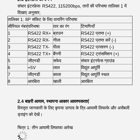
संचार इंटरफ़ेसः RS422, 115200bps, तारों की परिभाषा तालिका 1 में
दिखाए अनुसार;
तालिका 1: 8P सॉकेट के लिए वायरिंग परिभाषा
सीरियल नंबर
परिभाषा
तार का रंग
टिप्पणियाँ
1
RS422 RX+
ब्राउन
RS422 प्राप्त (+)
2
RS422 RX-
नीला
RS422 प्राप्त करें (-)
3
RS422 TX-
पीला
RS422 प्रसारण (-)
4
RS422 TX+
बैंगनी
RS422 ट्रांसमिशन (+)
5
जीएनडी
सफेद
संचार इंटरफेस ग्राउंड
6
+5V
लाल
विद्युत आपूर्ति
7
जीएनडी
काला
विद्युत आपूर्ति स्थल
8
आरक्षित
खाली
आरक्षित
2.4 बाहरी आयाम, स्थापना आकार आवश्यकताएं
विस्तृत जानकारी के लिए कृपया उत्पाद के त्रि-आयामी लिफाफे और असेंबली
ड्राइंग को देखें।
चित्र 1: तीन आयामी लिफाफा आरेख