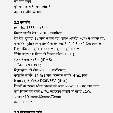
स्व-जाँच कार्य
दूरी माप का गेटिंग कार्य होता है
बहु-लक्ष्य सीमा की क्षमता;
2.2 प्रदर्शन
तरंग दैर्ध्य:1535nm±5nm;
निरंतर आवृत्ति रेंज:1~10Hz समायोज्य;
रेंज रेंजः दृश्यता 15 किमी से कम नहीं, सापेक्ष आर्द्रता 70% से अधिक नहीं,
प्रसारित प्रतिबिंबन गुणांक 0 से कम नहीं है।2, 2.3m×2.3m लक्ष्य के
लिए; अधिकतम दूरी ≥12000m, न्यूनतम दूरी ≤50m;
रेंजिंग चक्रः 10 मिनट की निरंतर रेंजिंग (10Hz);
रेंज सटीकताः≤±3m ((RMS);
सटीकता दरः ≥98%;
रिज़ॉल्यूशन की सीमाः≤30m ((मल्टीटास्क);
उत्सर्जन एपर्चरः 14.4±1 मिमी, रिसेप्शन एपर्चरः 47±1 मिमी
विद्युत आपूर्ति वोल्टेजःDC9V36V; ((स्थिर)
बिजली की खपतः औसत बिजली की खपत ≤2W (1Hz पर काम करना),
पीक बिजली की खपत ≤7W, स्टैंडबाय बिजली की खपत ≤1W;
आयामः≤101mm×60mm×70mm;
वजनः ≤260g;
2.3 इंटरफ़ेस का वर्णन