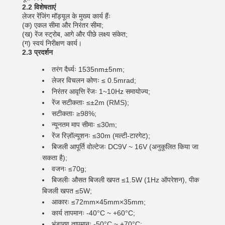
2.2 विशेषताएं
लेजर रेंजिंग मॉड्यूल के मुख्य कार्य हैंः
(क) एकल सीमा और निरंतर सीमा;
(ख) रेंज स्ट्रोब, आगे और पीछे लक्ष्य संकेत;
(ग) स्वयं निरीक्षण कार्य।
2.3 प्रदर्शन
तरंग दैर्ध्यः 1535nm±5nm;
लेजर विचलन कोणः ≤ 0.5mrad;
निरंतर आवृत्ति रेंजः 1~10Hz समायोज्य;
रेंज सटीकताः ≤±2m (RMS);
सटीकताः ≥98%;
न्यूनतम माप सीमाः ≤30m;
रेंज रिज़ॉल्यूशनः ≤30m (मल्टी-टारगेट);
बिजली आपूर्ति वोल्टेजः DC9V ~ 16V (अनुकूलित किया जा
सकता है);
वजनः ≤70g;
बिजलीः औसत बिजली खपत ≤1.5W (1Hz ऑपरेशन), पीक
बिजली खपत ≤5W;
आकारः ≤72mm×45mm×35mm;
कार्य तापमानः -40°C ~ +60°C;
भंडारण तापमानः -50°C ~ +70°C;