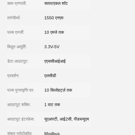
काम प्रणाली:
सतत/एकल शॉट
तरंगदैर्ध्य:
1550 एनएम
पल्स एनर्जी:
10 एमजे तक
विद्युत आपूर्ति:
3.3V-5V
डेटा आउटपुट:
एएससीआईआई
प्रदर्शन:
एलसीडी
पल्स पुनरावृत्ति दर:
10 किलोहर्ट्ज़ तक
आउटपुट शक्ति:
1 वाट तक
आउटपुट इंटरफ़ेस:
यूएआरटी, आई2सी, पीडब्ल्यूएम
संचार प्रोटोकॉल:
Modbus