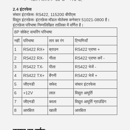
2.4 इंटरफेस
संचार इंटरफ़ेसः RS422, 115200 बीपीएस
विद्युत इंटरफ़ेसः इंटरफ़ेस मॉडल मोलेक्स कनेक्टर 51021-0800 है।
इंटरफ़ेस परिभाषा निम्नलिखित तालिका में वर्णित है।
8P सोकेट वायरिंग परिभाषा
नहीं.
परिभाषा
तार का रंग
टिप्पणियाँ
1
RS422 RX+
ब्राउन
RS422 प्राप्त +
2
RS422 RX-
नीला
RS422 प्राप्त करें -
3
RS422 TX-
पीला
RS422 भेजें -
4
RS422 TX+
बैंगनी
RS422 भेजें +
5
जीएनडी
सफेद
संचार इंटरफेस
6
+12V
लाल
विद्युत आपूर्ति
7
जीएनडी
काला
विद्युत आपूर्ति ग्राउंडिंग
8
आरक्षित
खाली
आरक्षित