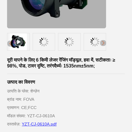
दूरी मापने के लिए 6 किमी लेजर रेंजिंग मॉड्यूल, हवा में, सटीकताः ≥
98%, पोड, टावर दृष्टि, तरंगदैर्ध्यः 1535nm±5nm;
उत्पाद का विवरण
उत्पत्ति के प्लेस: शेन्ज़ेन
ब्रांड नाम: FOVA
प्रमाणन: CE;FCC
मॉडल संख्या: YZT-CJ-0610A
दस्तावेज़:
YZT-CJ-0610A.pdf