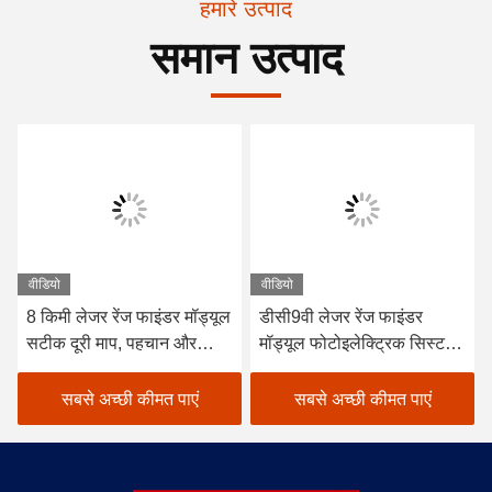
हमारे उत्पाद
समान उत्पाद
वीडियो
वीडियो
8 किमी लेजर रेंज फाइंडर मॉड्यूल
डीसी9वी लेजर रेंज फाइंडर
सटीक दूरी माप, पहचान और
मॉड्यूल फोटोइलेक्ट्रिक सिस्टम
स्थानीयकरण
लक्ष्य दूरी 120g का पता लगाएं,
लेजर दूरी माप
सबसे अच्छी कीमत पाएं
सबसे अच्छी कीमत पाएं