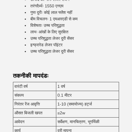
तरंगदैर्ध्यः 1550 एनएम
गुप्त दूरीः कोई लाल फ्लैश नहीं
बीम विचलनः 1 एमआरएडी से कम
विशेषताः उच्च परिशुद्धता
लाभः आंखों के लिए सुरक्षित
उच्च परिशुद्धता लेजर दूरी सेंसर
इन्फ्रारेड लेजर पॉइंटर
उच्च परिशुद्धता लेजर दूरी सेंसर
तकनीकी मापदंडः
वारंटी वर्ष
1 वर्ष
संकल्प
0.1 मीटर
निरंतर रेंज आवृत्ति
1-10 (समायोज्य) हर्ट्ज
औसत बिजली खपत
≤2w
आवेदन
सर्वेक्षण, मानचित्रण, भूगर्भिकी
कार्य
दूरी मापना