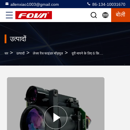
allenxiao1003@gmail.com
86-134-10031670
बोली
उत्पादों
>
>
>
घर
उत्पादों
लेजर रेंज फाइंडर मॉड्यूल
दूरी मापने के लिए 6 किमी लेजर रेंजिंग मॉड्यूल, हवा में, सटीकताः ≥ 98%, पोड, टावर दृष्टि, तरंगदैर्ध्यः 1535nm±5nm;