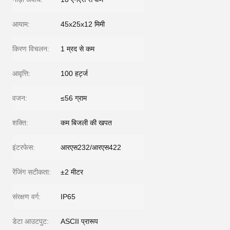
आयाम:
45x25x12 मिमी
किरण विचलन:
1 म्रद से कम
आवृत्ति:
100 हर्ट्ज
वजन:
≤56 ग्राम
शक्ति:
कम बिजली की खपत
इंटरफेस:
आरएस232/आरएस422
रेंजिंग सटीकता:
±2 मीटर
संरक्षण वर्ग:
IP65
डेटा आउटपुट:
ASCII प्रारूप