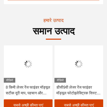
हमारे उत्पाद
समान उत्पाद
वीडियो
वीडियो
8 किमी लेजर रेंज फाइंडर मॉड्यूल
डीसी9वी लेजर रेंज फाइंडर
सटीक दूरी माप, पहचान और
मॉड्यूल फोटोइलेक्ट्रिक सिस्टम
स्थानीयकरण
लक्ष्य दूरी 120g का पता लगाएं,
लेजर दूरी माप
सबसे अच्छी कीमत पाएं
सबसे अच्छी कीमत पाएं