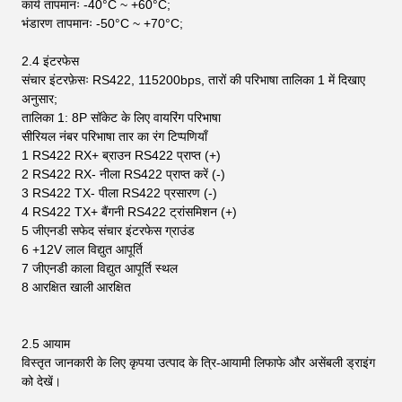
कार्य तापमानः -40°C ~ +60°C;
भंडारण तापमानः -50°C ~ +70°C;
2.4 इंटरफेस
संचार इंटरफ़ेसः RS422, 115200bps, तारों की परिभाषा तालिका 1 में दिखाए
अनुसार;
तालिका 1: 8P सॉकेट के लिए वायरिंग परिभाषा
सीरियल नंबर
परिभाषा
तार का रंग
टिप्पणियाँ
1
RS422 RX+
ब्राउन
RS422 प्राप्त (+)
2
RS422 RX-
नीला
RS422 प्राप्त करें (-)
3
RS422 TX-
पीला
RS422 प्रसारण (-)
4
RS422 TX+
बैंगनी
RS422 ट्रांसमिशन (+)
5
जीएनडी
सफेद
संचार इंटरफेस ग्राउंड
6
+12V
लाल
विद्युत आपूर्ति
7
जीएनडी
काला
विद्युत आपूर्ति स्थल
8
आरक्षित
खाली
आरक्षित
2.5 आयाम
विस्तृत जानकारी के लिए कृपया उत्पाद के त्रि-आयामी लिफाफे और असेंबली ड्राइंग
को देखें।