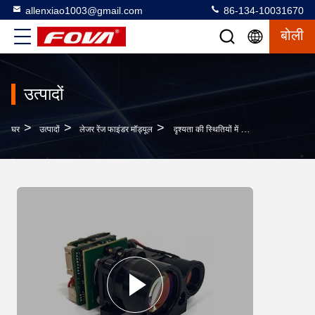
allenxiao1003@gmail.com
86-134-10031670
बोली
उत्पादों
>
>
>
घर
उत्पादों
लेजर रेंज फाइंडर मॉड्यूल
दृश्यता की स्थितियों में दृश्यता 8 किमी से कम नहीं है, विसारक परावर्तन ≥ 0 है।3, आर्द्रता ≤ 80%, 1550 एनएम सटीकता कम बिजली की खपत लेजर दूरी सेंसर RS232/RS422 इंटरफ़ेस के साथ