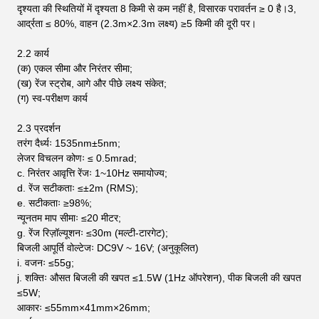
दृश्यता की स्थितियों में दृश्यता 8 किमी से कम नहीं है, विसारक परावर्तन ≥ 0 है।3,
आर्द्रता ≤ 80%, वाहन (2.3m×2.3m लक्ष्य) ≥5 किमी की दूरी पर।
2.2 कार्य
(क) एकल सीमा और निरंतर सीमा;
(ख) रेंज स्ट्रोब, आगे और पीछे लक्ष्य संकेत;
(ग) स्व-परीक्षण कार्य
2.3 प्रदर्शन
तरंग दैर्ध्यः 1535nm±5nm;
लेजर विचलन कोणः ≤ 0.5mrad;
c. निरंतर आवृत्ति रेंजः 1~10Hz समायोज्य;
d. रेंज सटीकताः ≤±2m (RMS);
e. सटीकताः ≥98%;
न्यूनतम माप सीमाः ≤20 मीटर;
g. रेंज रिज़ॉल्यूशनः ≤30m (मल्टी-टारगेट);
बिजली आपूर्ति वोल्टेजः DC9V ~ 16V; (अनुकूलित)
i. वजनः ≤55g;
j. शक्तिः औसत बिजली की खपत ≤1.5W (1Hz ऑपरेशन), पीक बिजली की खपत
≤5W;
आकारः ≤55mm×41mm×26mm;