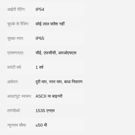
आईपी रेटिंग:
IP54
चुपके से रेंजिंग:
कोई लाल फ़्लैश नहीं
सुरक्षा स्तर:
IP65
प्रमाणपत्र:
सीई, एफसीसी, आरओएचएस
वारंटी वर्ष:
1 वर्ष
आवेदन:
दूरी माप, स्तर माप, बाधा निवारण
आउटपुट स्वरूप:
ASCII या बाइनरी
तरंगदैर्ध्य:
1535 एनएम
न्यूनतम सीमा:
≤50 मी