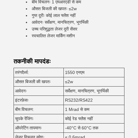
बीम विचलनः 1 एमआरएडी से कम
औसत बिजली की खपतः ≤2w
गुप्त दूरीः कोई लाल फ्लैश नहीं
आवेदनः सर्वेक्षण, मानचित्रण, भूगर्भिकी
उच्च परिशुद्धता लेजर दूरी सेंसर
स्वचालित लेजर मार्किंग मशीन
तकनीकी मापदंडः
तरंगदैर्ध्य:
1550 एनएम
औसत बिजली की खपतः
≤2w
आवेदनः
सर्वेक्षण, मानचित्रण, भूगर्भिकी
इंटरफ़ेसः
RS232/RS422
बीम विचलन:
1 Mrad से कम
चुपके रेंजिंगः
कोई रेड फ्लैश नहीं
ऑपरेटिंग तापमानः
-40°C से 60°C तक
लेजर विचलन कोणः
≤ 0.6mrad