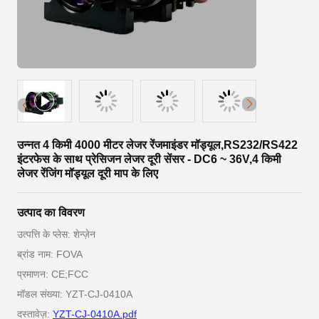
उन्नत 4 किमी 4000 मीटर लेजर रेंजमाइंडर मॉड्यूल,RS232/RS422
इंटरफेस के साथ प्रेसिजन लेजर दूरी सेंसर - DC6 ~ 36V,4 किमी
लेजर रेंजिंग मॉड्यूल दूरी माप के लिए
उत्पाद का विवरण
उत्पत्ति के प्लेस: शेन्ज़ेन
ब्रांड नाम: FOVA
प्रमाणन: CE;FCC
मॉडल संख्या: YZT-CJ-0410A
दस्तावेज़:
YZT-CJ-0410A.pdf