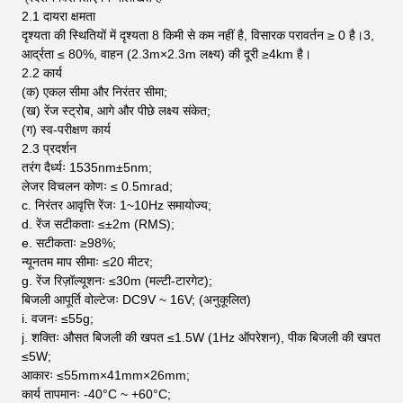
2.1 दायरा क्षमता
दृश्यता की स्थितियों में दृश्यता 8 किमी से कम नहीं है, विसारक परावर्तन ≥ 0 है।3,
आर्द्रता ≤ 80%, वाहन (2.3m×2.3m लक्ष्य) की दूरी ≥4km है।
2.2 कार्य
(क) एकल सीमा और निरंतर सीमा;
(ख) रेंज स्ट्रोब, आगे और पीछे लक्ष्य संकेत;
(ग) स्व-परीक्षण कार्य
2.3 प्रदर्शन
तरंग दैर्ध्यः 1535nm±5nm;
लेजर विचलन कोणः ≤ 0.5mrad;
c. निरंतर आवृत्ति रेंजः 1~10Hz समायोज्य;
d. रेंज सटीकताः ≤±2m (RMS);
e. सटीकताः ≥98%;
न्यूनतम माप सीमाः ≤20 मीटर;
g. रेंज रिज़ॉल्यूशनः ≤30m (मल्टी-टारगेट);
बिजली आपूर्ति वोल्टेजः DC9V ~ 16V; (अनुकूलित)
i. वजनः ≤55g;
j. शक्तिः औसत बिजली की खपत ≤1.5W (1Hz ऑपरेशन), पीक बिजली की खपत
≤5W;
आकारः ≤55mm×41mm×26mm;
कार्य तापमानः -40°C ~ +60°C;