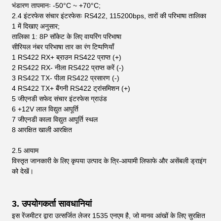
भंडारण तापमानः -50°C ~ +70°C;
2.4 इंटरफेस संचार इंटरफेसः RS422, 115200bps, तारों की परिभाषा तालिका
1 में दिखाए अनुसार;
तालिका 1: 8P सॉकेट के लिए वायरिंग परिभाषा
सीरियल नंबर
परिभाषा
तार का रंग
टिप्पणियाँ
1
RS422 RX+
ब्राउन
RS422 प्राप्त (+)
2
RS422 RX-
नीला
RS422 प्राप्त करें (-)
3
RS422 TX-
पीला
RS422 प्रसारण (-)
4
RS422 TX+
बैंगनी
RS422 ट्रांसमिशन (+)
5
जीएनडी
सफेद
संचार इंटरफेस ग्राउंड
6
+12V
लाल
विद्युत आपूर्ति
7
जीएनडी
काला
विद्युत आपूर्ति स्थल
8
आरक्षित
खाली
आरक्षित
2.5 आयाम
विस्तृत जानकारी के लिए कृपया उत्पाद के त्रि-आयामी लिफाफे और असेंबली ड्राइंग
को देखें।
3.
उपयोगकर्ता सावधानियां
इस रेंजमीटर द्वारा उत्सर्जित लेजर 1535 एनएम है, जो मानव आंखों के लिए सुरक्षित