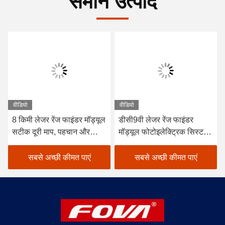
समान उत्पाद
वीडियो
वीडियो
डीसी9वी लेजर रेंज फाइंडर
अनुकूलन योग्य 1535nm लेजर
मॉड्यूल फोटोइलेक्ट्रिक सिस्टम
रेंज मॉड्यूल 6 किमी रेंज स्थिर
लक्ष्य दूरी 120g का पता लगाएं,
प्रदर्शन 98% सटीकता YZT-
लेजर दूरी माप
CJ-0610A
सबसे अच्छी कीमत पाएं
सबसे अच्छी कीमत पाएं