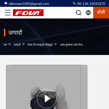
allenxiao1003@gmail.com
86-134-10031670
बोली
उत्पादों
>
>
>
घर
उत्पादों
लेजर रेंज फाइंडर मॉड्यूल
उच्च गुणवत्ता वाले लेजर रेंजमीटर मॉड्यूल,स्वयं विकसित लेजर रेंजिंग मॉड्यूल, एकल-पल्स TOF रेंजिंग विधि का उपयोग करते हुए, अधिकतम रेंज ≥ 3 किमी