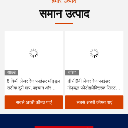
हमारे उत्पाद
समान उत्पाद
वीडियो
वीडियो
8 किमी लेजर रेंज फाइंडर मॉड्यूल
डीसी9वी लेजर रेंज फाइंडर
सटीक दूरी माप, पहचान और
मॉड्यूल फोटोइलेक्ट्रिक सिस्टम
स्थानीयकरण
लक्ष्य दूरी 120g का पता लगाएं,
लेजर दूरी माप
सबसे अच्छी कीमत पाएं
सबसे अच्छी कीमत पाएं