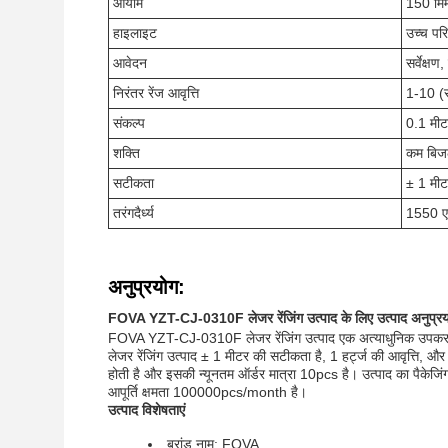
आयाम
150 मिम
हाइलाइट
उच्च परि
आवेदन
सर्वेक्षण
निरंतर रेंज आवृत्ति
1-10 (स
संकल्प
0.1 मीट
शक्ति
कम बिज
सटीकता
± 1 मीट
तरंगदैर्ध्य
1550 ए
अनुप्रयोग:
FOVA YZT-CJ-0310F लेजर रेंजिंग उत्पाद के लिए उत्पाद अनुप्र
FOVA YZT-CJ-0310F लेजर रेंजिंग उत्पाद एक अत्याधुनिक उपकरण है जो कई
लेजर रेंजिंग उत्पाद ± 1 मीटर की सटीकता है, 1 हर्ट्ज की आवृत्त
होती है और इसकी न्यूनतम ऑर्डर मात्रा 10pcs है। उत्पाद का पैकेज
आपूर्ति क्षमता 100000pcs/month है।
उत्पाद विशेषताएं
ब्रांड नाम: FOVA