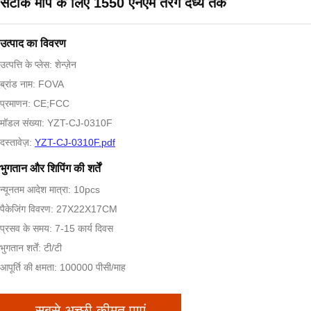
सटीक माप के लिए 1550 एनएम तरंग दैर्ध्य तक
उत्पाद का विवरण
उत्पत्ति के प्लेस: शेन्ज़ेन
ब्रांड नाम: FOVA
प्रमाणन: CE;FCC
मॉडल संख्या: YZT-CJ-0310F
दस्तावेज़:
YZT-CJ-0310F.pdf
भुगतान और शिपिंग की शर्तें
न्यूनतम आदेश मात्रा: 10pcs
पैकेजिंग विवरण: 27X22X17CM
प्रसव के समय: 7-15 कार्य दिवस
भुगतान शर्तें: टी/टी
आपूर्ति की क्षमता: 100000 पीसी/माह
सबसे अच्छी कीमत पाएं