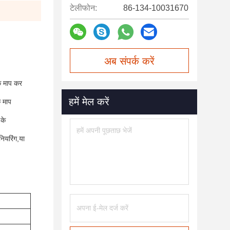
टेलीफोन:
86-134-10031670
अब संपर्क करें
वक माप कर
हमें मेल करें
े माप
 के
नियरिंग,या