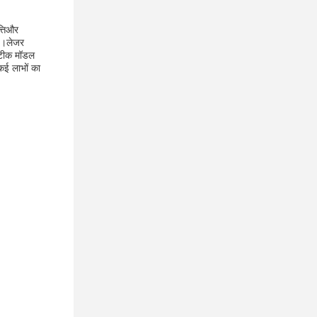
्तिऔर
है।लेजर
 सटीक मॉडल
कई लाभों का