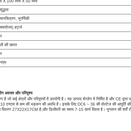
ी X 100 मिमी X 50 मिमी
शुद्धता
, मानचित्रण, भूगर्भिकी
मायोज्य) हर्ट्ज
र
ली की खपत
र
नएम
योग अवसर और परिदृश्य
 क्षेत्रों और परिदृश्यों में उपयोगी है। यह उत्पाद शेन्ज़ेन में निर्मित है और CE द्वारा प
ि, और 10 एनएस से कम की धड़कन की अवधि है। इसके लिए DC6 ~ 36 की वोल्टेज की आपूर्ति 
िंग विवरण 27X22X17CM है,और डिलीवरी का समय 7-15 कार्य दिवस है। भुगतान की शर्तें टी