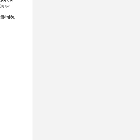
 दैर्ध्य
 लिए एक
जीनियरिंग,