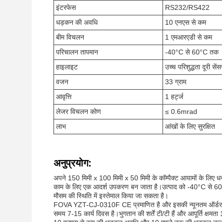
इंटरफेस
RS232/RS422
धड़कन की अवधि
10 एनएस से कम
बीम विचलन
1 एमआरएडी से कम
परिचालन तापमान
-40°C से 60°C तक
हाइलाइट
उच्च परिशुद्धता दूरी सें
वजन
33 ग्राम
आवृत्ति
1 हर्ट्ज
लेजर विचलन कोण
≤ 0.6mrad
लाभ
आंखों के लिए सुरक्षित
अनुप्रयोग:
अपने 150 मिमी x 100 मिमी x 50 मिमी के कॉम्पैक्ट आयामों के ल
काम के लिए एक आदर्श उपकरण बन जाता है।उत्पाद को -40°C से 60°
मौसम की स्थिति में इस्तेमाल किया जा सकता है।
FOVA YZT-CJ-0310F CE प्रमाणित है और इसकी न्यूनतम ऑर्डर मात्र
समय 7-15 कार्य दिवस है।भुगतान की शर्तें टी/टी हैं और आपूर्ति क्