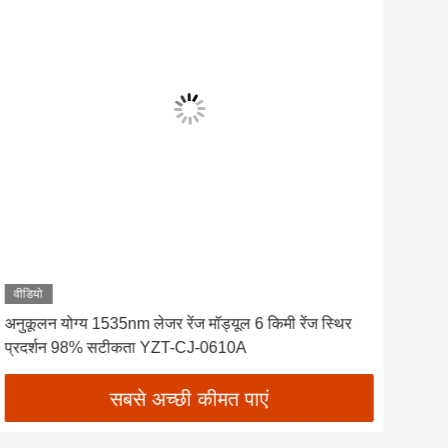
वीडियो
वीडि
अनुकूलन योग्य 1535nm लेजर रेंज मॉड्यूल 6 किमी रेंज स्थिर
पेशे
प्रदर्शन 98% सटीकता YZT-CJ-0610A
लेजर 
सबसे अच्छी कीमत पाएं