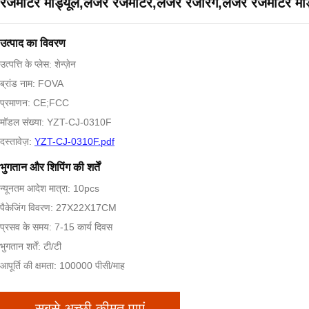
रेंजमीटर मॉड्यूल,लेजर रेंजमीटर,लेजर रेंजरिंग,लेजर रेंजमीटर मॉ
उत्पाद का विवरण
उत्पत्ति के प्लेस: शेन्ज़ेन
ब्रांड नाम: FOVA
प्रमाणन: CE;FCC
मॉडल संख्या: YZT-CJ-0310F
दस्तावेज़:
YZT-CJ-0310F.pdf
भुगतान और शिपिंग की शर्तें
न्यूनतम आदेश मात्रा: 10pcs
पैकेजिंग विवरण: 27X22X17CM
प्रसव के समय: 7-15 कार्य दिवस
भुगतान शर्तें: टी/टी
आपूर्ति की क्षमता: 100000 पीसी/माह
सबसे अच्छी कीमत पाएं