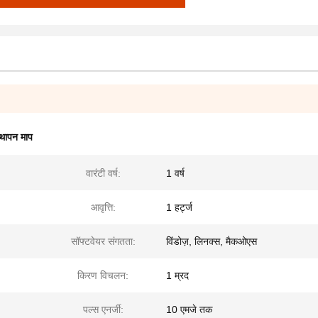
्थापन माप
वारंटी वर्ष:
1 वर्ष
आवृत्ति:
1 हर्ट्ज
सॉफ्टवेयर संगतता:
विंडोज़, लिनक्स, मैकओएस
किरण विचलन:
1 म्रद
पल्स एनर्जी:
10 एमजे तक