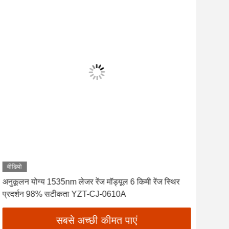
वीडियो
वीडि
अनुकूलन योग्य 1535nm लेजर रेंज मॉड्यूल 6 किमी रेंज स्थिर
पेशे
प्रदर्शन 98% सटीकता YZT-CJ-0610A
लेजर 
सबसे अच्छी कीमत पाएं