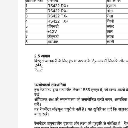
सीरियल नंबर
परिभाषा
तार का रंग
1
RS422 RX+
ब्राउन
2
RS422 RX-
नीला
3
RS422 TX-
पीला
4
RS422 TX+
बैंगनी
5
जीएनडी
सफेद
6
+12V
लाल
7
जीएनडी
काला
8
आरक्षित
खाली
2.5 आयाम
विस्तृत जानकारी के लिए कृपया उत्पाद के त्रि-आयामी लिफाफे और असे
उपयोगकर्ता सावधानियां
इस रेंजमीटर द्वारा उत्सर्जित लेजर 1535 एनएम है, जो मानव आंखों के ल
देखें।
ऑप्टिकल अक्ष की समानांतरता को समायोजित करते समय, अत्यधिक मजब
करें।
यह रेंजमीटर मॉड्यूल वायुरोधी नहीं है। यह सुनिश्चित करें कि वात
बनाए रखें।
रेंजमीटर वायुमंडलीय दृश्यता और लक्ष्य की प्रकृति से संबंधित है। र