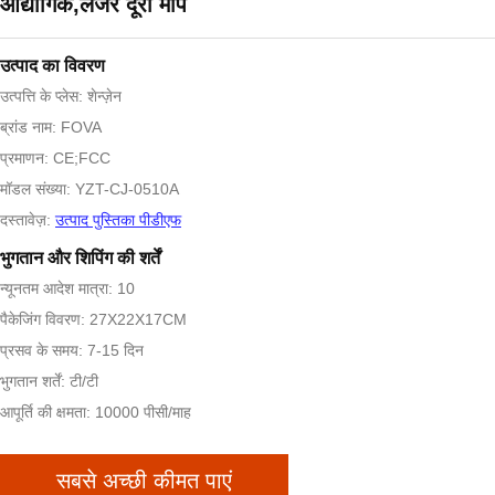
औद्योगिक,लेजर दूरी माप
उत्पाद का विवरण
उत्पत्ति के प्लेस: शेन्ज़ेन
ब्रांड नाम: FOVA
प्रमाणन: CE;FCC
मॉडल संख्या: YZT-CJ-0510A
दस्तावेज़:
उत्पाद पुस्तिका पीडीएफ
भुगतान और शिपिंग की शर्तें
न्यूनतम आदेश मात्रा: 10
पैकेजिंग विवरण: 27X22X17CM
प्रसव के समय: 7-15 दिन
भुगतान शर्तें: टी/टी
आपूर्ति की क्षमता: 10000 पीसी/माह
सबसे अच्छी कीमत पाएं