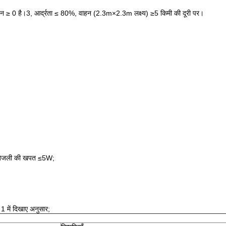
परावर्तन ≥ 0 है।3, आर्द्रता ≤ 80%, वाहन (2.3m×2.3m लक्ष्य) ≥5 किमी की दूरी पर।
बिजली की खपत ≤5W;
 में दिखाए अनुसार;