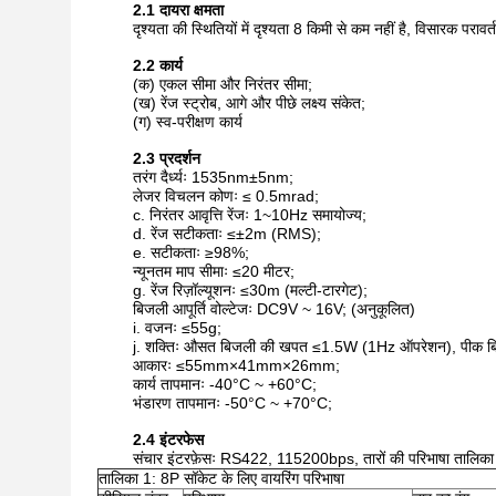
2.1 दायरा क्षमता
दृश्यता की स्थितियों में दृश्यता 8 किमी से कम नहीं है, विसारक 
2.2 कार्य
(क) एकल सीमा और निरंतर सीमा;
(ख) रेंज स्ट्रोब, आगे और पीछे लक्ष्य संकेत;
(ग) स्व-परीक्षण कार्य
2.3 प्रदर्शन
तरंग दैर्ध्यः 1535nm±5nm;
लेजर विचलन कोणः ≤ 0.5mrad;
c. निरंतर आवृत्ति रेंजः 1~10Hz समायोज्य;
d. रेंज सटीकताः ≤±2m (RMS);
e. सटीकताः ≥98%;
न्यूनतम माप सीमाः ≤20 मीटर;
g. रेंज रिज़ॉल्यूशनः ≤30m (मल्टी-टारगेट);
बिजली आपूर्ति वोल्टेजः DC9V ~ 16V; (अनुकूलित)
i. वजनः ≤55g;
j. शक्तिः औसत बिजली की खपत ≤1.5W (1Hz ऑपरेशन), पीक 
आकारः ≤55mm×41mm×26mm;
कार्य तापमानः -40°C ~ +60°C;
भंडारण तापमानः -50°C ~ +70°C;
2.4 इंटरफेस
संचार इंटरफ़ेसः RS422, 115200bps, तारों की परिभाषा तालिका 1
तालिका 1: 8P सॉकेट के लिए वायरिंग परिभाषा