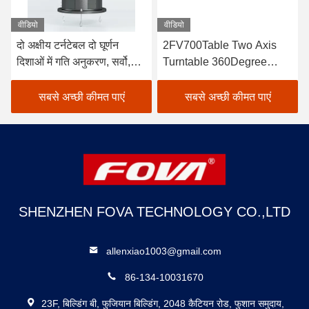
वीडियो
वीडियो
दो अक्षीय टर्नटेबल दो घूर्णन
2FV700Table Two Axis
दिशाओं में गति अनुकरण, सर्वो,
Turntable 360Degree
कोणीय कंपन और अनुकरणीय
Rotation Range,दो अक्षीय
गतिशील गति परीक्षण कर सकता
टर्नटेबल गति अनुकरण, सर्वो,
सबसे अच्छी कीमत पाएं
सबसे अच्छी कीमत पाएं
है,वेल्ड पोजिशनिंग मशीन 100lb
कोणीय कंपन कर सकता है,और दो
60kg क्षमता घूर्णन पोजिशनिंग
घूर्णन दिशाओं में गतिशील गति का
मशीन
अनुकरण परीक्षण
SHENZHEN FOVA TECHNOLOGY CO.,LTD
allenxiao1003@gmail.com
86-134-10031670
23F, बिल्डिंग बी, फुजियान बिल्डिंग, 2048 कैटियन रोड, फुशान समुदाय,