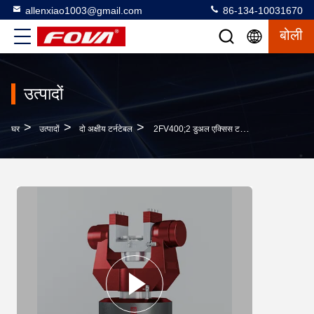
allenxiao1003@gmail.com
86-134-10031670
बोली
उत्पादों
>
>
>
घर
उत्पादों
दो अक्षीय टर्नटेबल
2FV400;2 डुअल एक्सिस टर्नटेबल 50 किलोग्राम क्षमता,डुअल-एक्सिस टर्नटेबल अंतरिक्ष में दो घूर्णन दिशाओं में गति अनुकरण, सर्वो, कोणीय कंपन और अनुकरणीय गतिशील गति परीक्षण कर सकता है।