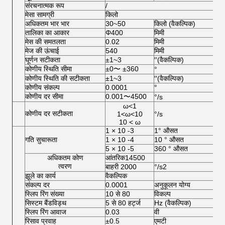
संरचनात्मक रूप
/
मेसा सामग्री
किलो
अधिकतम भार भार
30~50
किलो (वैकल्पिक)
तालिका का आकार
Φ400
मिमी
मेस की समतलता
0.02
मिमी
मेज की ऊंचाई
540
मिमी
घूर्णन सटीकता
±1~3
′′(वैकल्पिक)
कोणीय स्थिति सीमा
±0〜 ±360
°
कोणीय स्थिति की सटीकता
±1~3
′′(वैकल्पिक)
कोणीय संकल्प
0.0001
°
कोणीय दर सीमा
0.001〜4500
°/s
ω<1
कोणीय दर सटीकता
1<ω<10
°/s
10 < ω
1 × 10 -3
1° औसत
गति सुचारूता
1 × 10 -4
10 ° औसत
5 × 10 -5
360 ° औसत
अधिकतम कोण
आंतरिक14500
त्वरण
बाहरी 2000
°/s2
झूले का कार्य
वैकल्पिक
संकल्प दर
0.0001
अनुकूलन योग्य
स्लिप रिंग संख्या
10 से 80
विकल्प
सिस्टम बैंडविड्थ
5 से 80 हर्ट्ज
Hz (वैकल्पिक)
स्लिप रिंग आवाज
0.03
वी
रिसाव प्रवाह
±0.5
एमटी