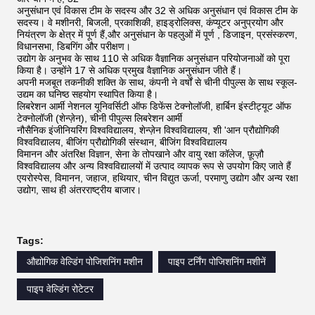
अनुसंधान एवं विकास टीम के सदस्य और 32 से अधिक अनुसंधान एवं विकास टीम के
सदस्य। वे मशीनरी, बिजली, प्रकाशिकी, हाइड्रोलिक्स, कंप्यूटर अनुप्रयोग और
नियंत्रण के क्षेत्र में पूर्ण हैं,और अनुसंधान के पहलुओं में पूर्ण , डिजाइन, प्रसंस्करण,
विधानसभा, डिबगिंग और परीक्षण।
उद्योग के अनुभव के साथ 110 से अधिक वैज्ञानिक अनुसंधान परियोजनाओं को पूरा
किया है। उन्होंने 17 से अधिक प्रमुख वैज्ञानिक अनुसंधान जीते हैं।
अपनी मजबूत तकनीकी शक्ति के साथ, कंपनी ने वर्षों से चीनी पीपुल्स के साथ स्कूल-
उद्यम का घनिष्ठ सहयोग स्थापित किया है।
लिबरेशन आर्मी नेशनल यूनिवर्सिटी ऑफ डिफेंस टेक्नोलॉजी, हार्बिन इंस्टीट्यूट ऑफ
टेक्नोलॉजी (शेन्ज़ेन), चीनी पीपुल्स लिबरेशन आर्मी
नौसैनिक इंजीनियरिंग विश्वविद्यालय, शेन्ज़ेन विश्वविद्यालय, शी 'आन प्रौद्योगिकी
विश्वविद्यालय, बीजिंग प्रौद्योगिकी संस्थान, बीजिंग विश्वविद्यालय
विमानन और अंतरिक्ष विज्ञान, सेना के तोपखाने और वायु रक्षा कॉलेज, फ़ूज़ौ
विश्वविद्यालय और अन्य विश्वविद्यालयों में उत्पाद व्यापक रूप से उपयोग किए जाते हैं
एयरोस्पेस, विमानन, जहाज, हथियार, चीन विद्युत ऊर्जा, परमाणु उद्योग और अन्य रक्षा
उद्योग, साथ ही अंतरराष्ट्रीय बाजार।
Tags:
औद्योगिक वेल्डिंग पोजिशनिंग मशीन
पाइप टर्निंग पोजिशनिंग मशीनें
पाइप वेल्डिंग रोटेटर