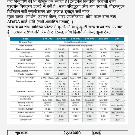
गति अनुकरण को भी महसूस कर सकता है।टर्नटेबल नियंत्रण प्रणाली उच्च
प्रदर्शन नियंत्रण इकाई से बनी है , उच्च परिशुद्धता कोण माप प्रणाली, पीडब्ल्यूएम
डिजिटल सर्वो एम्पलीफायर और प्रत्यक्ष ड्राइव सर्वो मोटर।
मुख्य घटक: समर्थन, ड्राइव मोटर, पावर एम्पलीफायर, कोण मापने वाला तत्व,
AD/DA कार्ड आदि (सभी आयातित उत्पाद) ।
संरचना का रूपः यांत्रिक प्लेटफार्म यू-ओ-ओ या यू-यू-टी संरचना का रूप अपनाता
है। उत्पाद श्रेणीः गति स्थिति टर्नटेबल, कोण हिलाने की मेज, झूला टेबल
सूचकांक
2
एफवी
4
00
इकाई