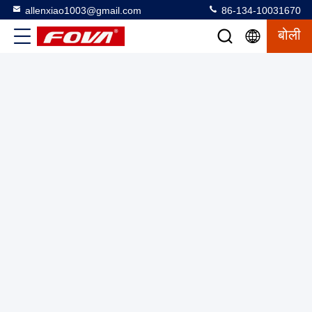
allenxiao1003@gmail.com
86-134-10031670
बोली
मिल-डॉट रेटिकल प्रकार और अधिकतम गति 15m/S के साथ FPV ड्रोन
किट, थर्मल इमेजिंग ड्रोन FOVA X8: 12µm IR पिक्सेल, 10 रंग पैलेट,
निरीक्षण के लिए 100Mbps वीडियो
एफपीवी ड्रोन किट
2025-07-25
13 विचार