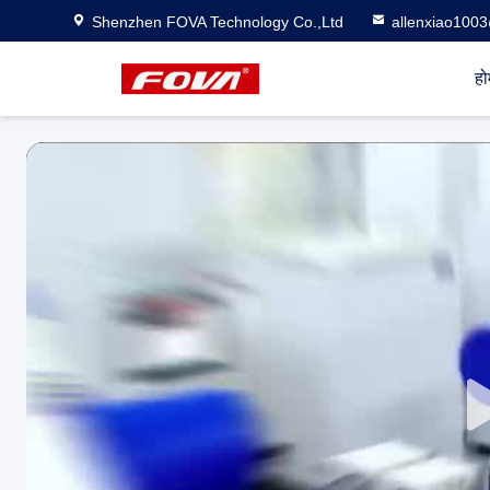
Shenzhen FOVA Technology Co.,Ltd
allenxiao100
हो