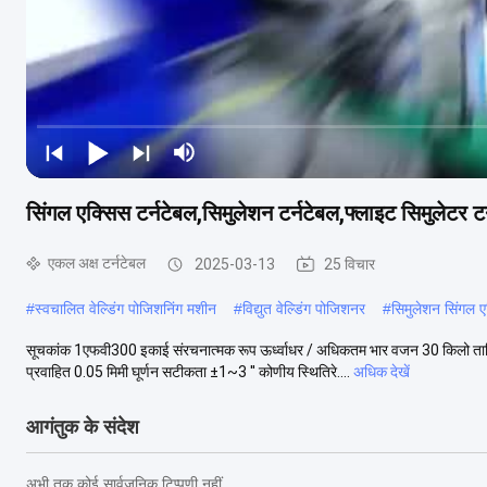
सिंगल एक्सिस टर्नटेबल,सिमुलेशन टर्नटेबल,फ्लाइट सिमुलेटर टर
एकल अक्ष टर्नटेबल
2025-03-13
25 विचार
#
स्वचालित वेल्डिंग पोजिशनिंग मशीन
#
विद्युत वेल्डिंग पोजिशनर
#
सिमुलेशन सिंगल ए
सूचकांक 1एफवी300 इकाई संरचनात्मक रूप ऊर्ध्वाधर / अधिकतम भार वजन 30 किलो ता
प्रवाहित 0.05 मिमी घूर्णन सटीकता ±1~3 ′′ कोणीय स्थितिरे....
अधिक देखें
आगंतुक के संदेश
अभी तक कोई सार्वजनिक टिप्पणी नहीं