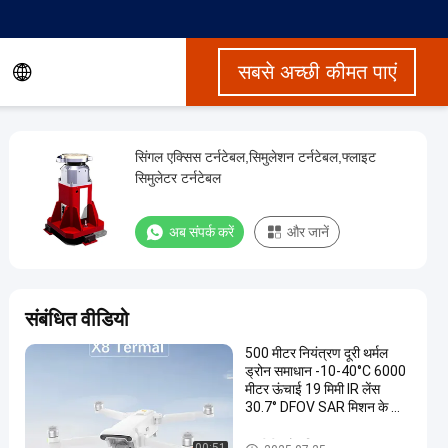
सबसे अच्छी कीमत पाएं
सिंगल एक्सिस टर्नटेबल,सिमुलेशन टर्नटेबल,फ्लाइट
सिमुलेटर टर्नटेबल
अब संपर्क करें
और जानें
संबंधित वीडियो
500 मीटर नियंत्रण दूरी थर्मल
ड्रोन समाधान -10-40°C 6000
मीटर ऊंचाई 19 मिमी IR लेंस
30.7° DFOV SAR मिशन के लिए
आवश्यक 5 मीटर-∞ फोकस
एफपीवी ड्रोन किट