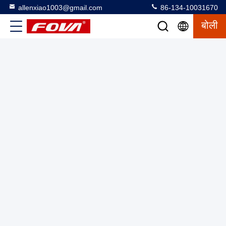
allenxiao1003@gmail.com
86-134-10031670
बोली
एसटीजी-120एच/एचसी थ्री-एक्सिस स्प्लिट फाइबर ऑप्टिक जायरोस्कोप
कॉम्पैक्ट 60 मिमी×60 मिमी×28 मिमी डिजाइन आरएस422 इलेक्ट्रिकल फॉर्म के
साथ
3 अक्ष जिरोस्कोप
2025-03-12
18 विचार