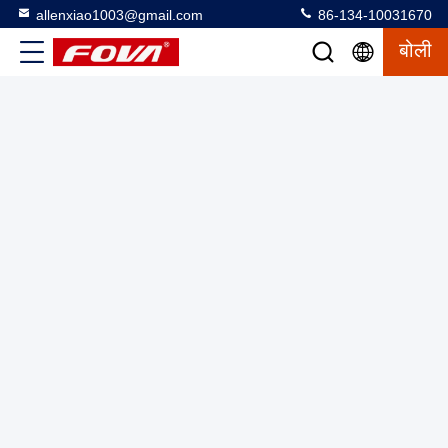
allenxiao1003@gmail.com
86-134-10031670
बोली
YZT-258 फोटोइलेक्ट्रिक पॉड 1080P 30x दृश्य प्रकाश कैमरा 6 किमी
लेजर रेंजमीटर के साथ
फोटोइलेक्ट्रिक कैप्सूल
2025-03-12
11 विचार