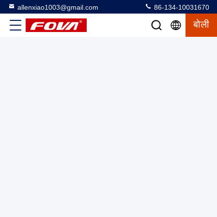
allenxiao1003@gmail.com
86-134-10031670
बोली
वेल्डिंग ऑटोमेशन पोजिशनिंग डिजिटल रूप से नियंत्रित तीन अक्ष टर्नटेबल
40kg
कक्ष के साथ तीन अक्षीय टर्नटेबल
2025-03-12
26 विचार