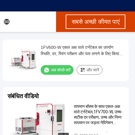
सबसे अच्छी कीमत पाएं
1FV600-W एकल अक्ष वाले टर्नटेबल का उपयोग
स्थिति, दर, स्विंग परीक्षण और पता लगाने के लिए किया
जाता है,0.001~3000दर gyroscopes और उनके
जड़ता मापों की कोणीय दर सीमा।
अब संपर्क करें
और जानें
संबंधित वीडियो
तापमान बॉक्स के साथ एकल-अक्ष
वाले टर्नटेबल,1FV700-W, उच्च-
सटीक दर परीक्षण, उच्च और निम्न
तापमान पर जड़ता नेविगेशन
उपकरणों और जड़ता नेविगेशन
प्रणालियों के परीक्षण के लिए
कक्ष के साथ एकल अक्ष टर्नटेबल