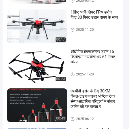
00:30
2025-03-12
उपयोग किया जाता है।
10kg भारी-लिफ्ट FPV ड्रोन
किट 80 मिनट उड़ान समय के साथ
एफपीवी ड्रोन किट
2025-11-20
00:17
औद्योगिक हेक्साकोप्टर ड्रोन 15
किलोग्राम उपयोगी भार 61 मिनट
धीरज
एफपीवी ड्रोन किट
2025-11-20
00:23
एफपीवी ड्रोन के लिए 30KM
रियल-टाइम फाइबर ऑप्टिक टेदर
सैन्य/औद्योगिक परिदृश्यों में संचार
जामिंग को हल करता है
एफपीवी ड्रोन किट
00:43
2025-06-12