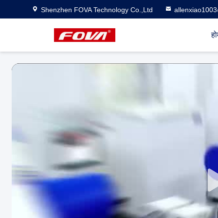
Shenzhen FOVA Technology Co.,Ltd
allenxiao100
हो