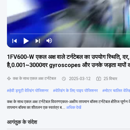
1FV600-W एकल अक्ष वाले टर्नटेबल का उपयोग स्थिति, दर, स
है,0.001~3000दर gyroscopes और उनके जड़ता मापों क
कक्ष के साथ एकल अक्ष टर्नटेबल
2025-03-12
25 विचार
#
हेवी ड्यूटी वेल्डिंग पोजिशनर
#
वेल्डिंग के लिए पाइप पोजिशनर
#
मोटर चालित वेल्डि
कक्ष के साथ एकल अक्ष टर्नटेबल विवरणएकल-अक्षीय तापमान बॉक्स टर्नटेबल क्षैतिज घूर्णन 
तापमान बॉक्स का शीतलन एक स्वतंत्र ब....
अधिक देखें
आगंतुक के संदेश