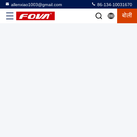
allenxiao1003@gmail.com
86-134-10031670
बोली
एकल-अक्ष टर्नटेबल एक उच्च-सटीक एकल-अक्ष दर परीक्षण उपकरण है जिसका
उपयोग गति gyroscopes और उनके जड़ता माप की स्थिति, दर, और स्विंग
परीक्षण और निरीक्षण के लिए किया जाता है।
एकल अक्ष टर्नटेबल
2025-03-12
16 विचार