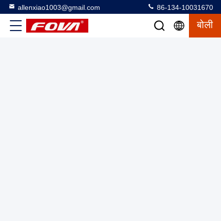
allenxiao1003@gmail.com
86-134-10031670
बोली
3FV600-W,एक तापमान कक्ष के साथ तीन-अक्षीय टर्नटेबल पूर्ण तापमान
परीक्षण का समर्थन करता है और gyroscopes और त्वरण मापकों का परीक्षण
करने के लिए तीन दिशाओं में गति उत्तेजना उत्पन्न करता है।
कक्ष के साथ तीन अक्षीय टर्नटेबल
2025-03-12
18 विचार