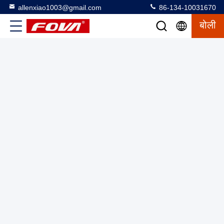
allenxiao1003@gmail.com
86-134-10031670
बोली
3FV600,तीन अक्षीय टर्नटेबल का उपयोग जिरोस्कोप, जड़ता माप इकाई और
त्वरण मापकों का परीक्षण करने के लिए किया जाता है और यह पर्यावरण परीक्षण
का अनुकरण करता है, कोणीय संकल्प और दर संकल्प 0.0001
तीन अक्षीय टर्नटेबल
2025-03-12
17 विचार