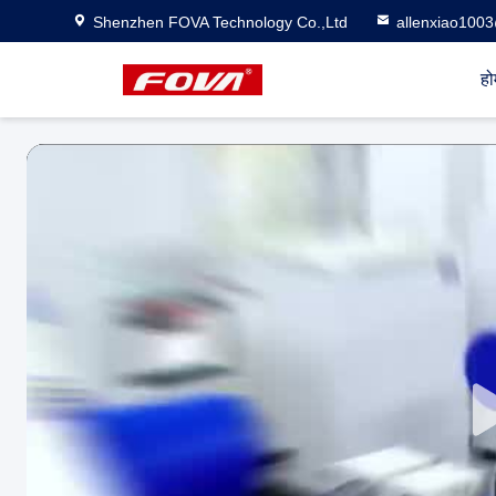
Shenzhen FOVA Technology Co.,Ltd
allenxiao100
हो