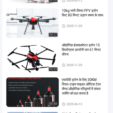
00:30
2025-03-12
उपयोग किया जाता है।
10kg भारी-लिफ्ट FPV ड्रोन
किट 80 मिनट उड़ान समय के साथ
एफपीवी ड्रोन किट
2025-11-20
00:17
औद्योगिक हेक्साकोप्टर ड्रोन 15
किलोग्राम उपयोगी भार 61 मिनट
धीरज
एफपीवी ड्रोन किट
2025-11-20
00:23
एफपीवी ड्रोन के लिए 30KM
रियल-टाइम फाइबर ऑप्टिक टेदर
सैन्य/औद्योगिक परिदृश्यों में संचार
जामिंग को हल करता है
एफपीवी ड्रोन किट
00:43
2025-06-12