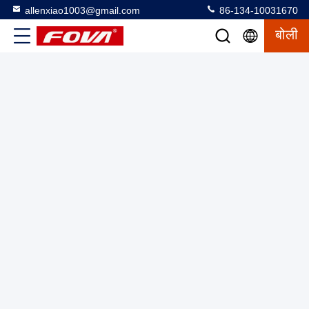
allenxiao1003@gmail.com
86-134-10031670
बोली
1FV500W तापमान बॉक्स के साथ एकल-अक्ष वाले टर्नटेबल, उच्च-सटीक दर
परीक्षण, उच्च और निम्न तापमान पर जड़ता नेविगेशन उपकरणों और जड़ता
नेविगेशन प्रणालियों के परीक्षण के लिए उपयोग किया जाता है।
कक्ष के साथ एकल अक्ष टर्नटेबल
2025-03-12
9 विचार